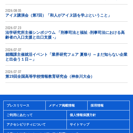
2026.08.05
アイヌ講演会（第7回）「和人がアイヌ語を学ぶということ」
2026.07.23
法学研究所主催シンポジウム 「刑事司法と福祉 -刑事司法における高
齢者の入口支援と出口支援 -」
2026.07.07
就職課主催就活イベント「業界研究フェア 夏祭り ～まだ知らない企業
と出会う１日～」
2026.07.07
第19回全国高等学校情報教育研究会（神奈川大会）
プレスリリース
メディア掲載情報
採用情報
ご利用にあたって
個人情報保護方針
アクセシビリティについて
サイトマップ