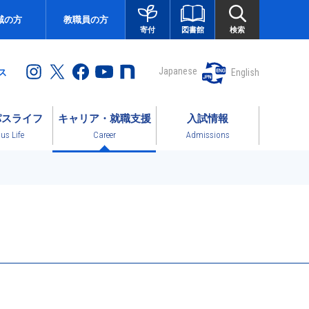
域の方
教職員の方
図書館
検索
寄付
Japanese
English
ス
パスライフ
キャリア・就職支援
入試情報
s Life
Career
Admissions