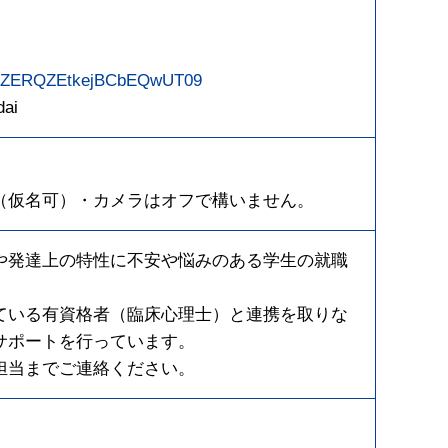
zR6ZERQZEtkejBCbEQwUT09
ai
意（仮名可）・カメラはオフで構いません。
や発達上の特性に不安や悩みのある学生の就職
ている有資格者（臨床心理士）と連携を取りな
サポートを行っています。
担当までご連絡ください。