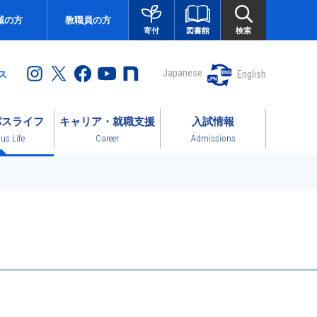
域の方
教職員の方
図書館
検索
寄付
Japanese
English
ス
パスライフ
キャリア・就職支援
入試情報
s Life
Career
Admissions