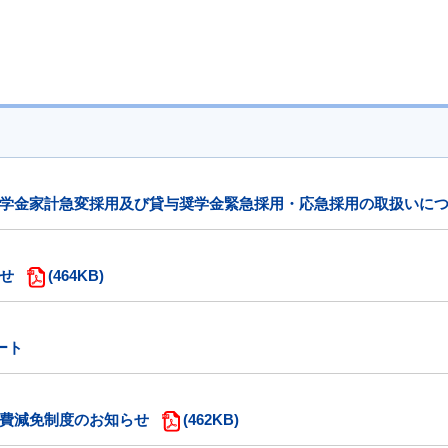
学金家計急変採用及び貸与奨学金緊急採用・応急採用の取扱いに
せ
(464KB)
ート
費減免制度のお知らせ
(462KB)