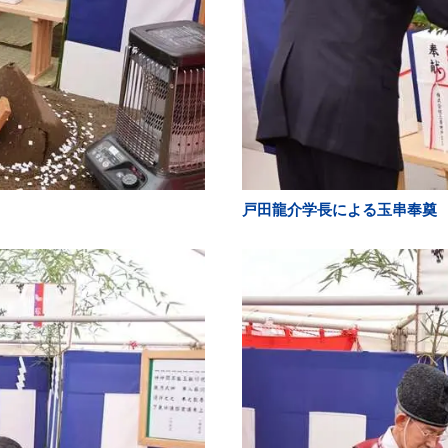
戸田龍介学長による玉串奉奠