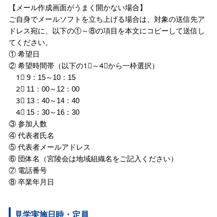
【メール作成画面がうまく開かない場合】
ご自身でメールソフトを立ち上げる場合は、対象の送信先ア
ドレス宛に、以下の①～⑧の項目を本文にコピーして送信し
てください。
① 希望日
② 希望時間帯（以下の1⃣～4⃣から一枠選択）
1⃣ 9：15～10：15
2⃣ 11：00～12：00
3⃣ 13：40～14：40
4⃣ 15：30～16：30
③ 参加人数
④ 代表者氏名
⑤ 代表者メールアドレス
⑥ 団体名（宮陵会は地域組織名をご記入ください）
⑦ 電話番号
⑧ 卒業年月日
見学実施日時・定員