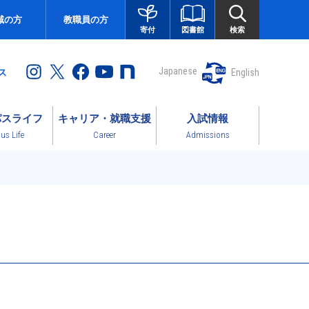
域の方
教職員の方
図書館
検索
寄付
Japanese
English
ス
パスライフ
キャリア・就職支援
入試情報
s Life
Career
Admissions