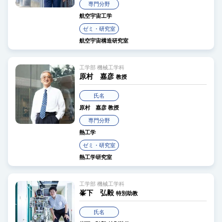
専門分野
航空宇宙工学
ゼミ・研究室
航空宇宙構造研究室
工学部 機械工学科
原村 嘉彦
教授
氏名
原村 嘉彦
教授
専門分野
熱工学
ゼミ・研究室
熱工学研究室
工学部 機械工学科
峯下 弘毅
特別助教
氏名