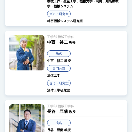
機械工作・生産工学、機械力学・制御、知能機械
学・機械システム
ゼミ・研究室
精密機械システム研究室
工学部 機械工学科
中西 裕二
教授
氏名
中西 裕二
教授
専門分野
流体工学
ゼミ・研究室
流体工学研究室
工学部 機械工学科
長谷 亜蘭
教授
氏名
長谷 亜蘭
教授