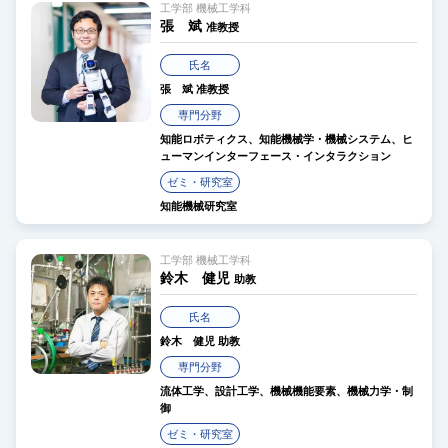
工学部 機械工学科
張 斌
准教授
氏名
張 斌
准教授
専門分野
知能ロボティクス、知能機械学・機械システム、ヒ
ューマンインターフェース・インタラクション
ゼミ・研究室
知能機械研究室
工学部 機械工学科
鈴木 健児
助教
氏名
鈴木 健児
助教
専門分野
流体工学、設計工学、機械機能要素、機械力学・制
御
ゼミ・研究室