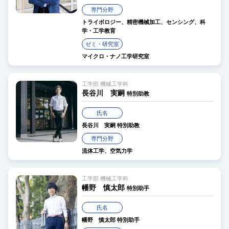
専門分野
トライボロジー、精密機械加工、センシング、科
学・工学教育
ゼミ・研究室
マイクロ・ナノ工学研究室
工学部 機械工学科
長谷川 実嗣
特別助教
氏名
長谷川 実嗣
特別助教
専門分野
流体工学、空気力学
工学部 機械工学科
幡野 慎太郎
特別助手
氏名
幡野 慎太郎
特別助手