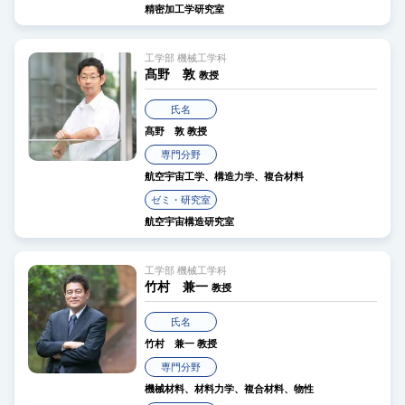
精密加工学研究室
工学部 機械工学科
髙野 敦
教授
氏名
髙野 敦
教授
専門分野
航空宇宙工学、構造力学、複合材料
ゼミ・研究室
航空宇宙構造研究室
工学部 機械工学科
竹村 兼一
教授
氏名
竹村 兼一
教授
専門分野
機械材料、材料力学、複合材料、物性