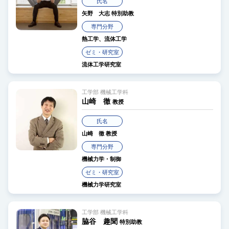
氏名
矢野 大志
特別助教
専門分野
熱工学、流体工学
ゼミ・研究室
流体工学研究室
工学部 機械工学科
山崎 徹
教授
氏名
山崎 徹
教授
専門分野
機械力学・制御
ゼミ・研究室
機械力学研究室
工学部 機械工学科
脇谷 趣聞
特別助教