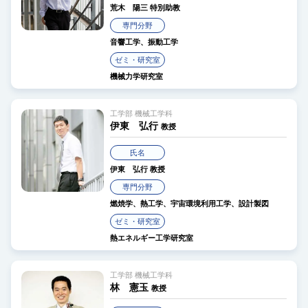
荒木 陽三
特別助教
専門分野
音響工学、振動工学
ゼミ・研究室
機械力学研究室
工学部 機械工学科
伊東 弘行
教授
氏名
伊東 弘行
教授
専門分野
燃焼学、熱工学、宇宙環境利用工学、設計製図
ゼミ・研究室
熱エネルギー工学研究室
工学部 機械工学科
林 憲玉
教授