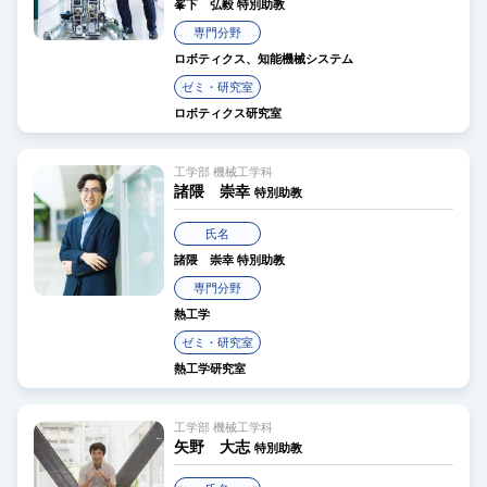
峯下 弘毅
特別助教
専門分野
ロボティクス、知能機械システム
ゼミ・研究室
ロボティクス研究室
工学部 機械工学科
諸隈 崇幸
特別助教
氏名
諸隈 崇幸
特別助教
専門分野
熱工学
ゼミ・研究室
熱工学研究室
工学部 機械工学科
矢野 大志
特別助教