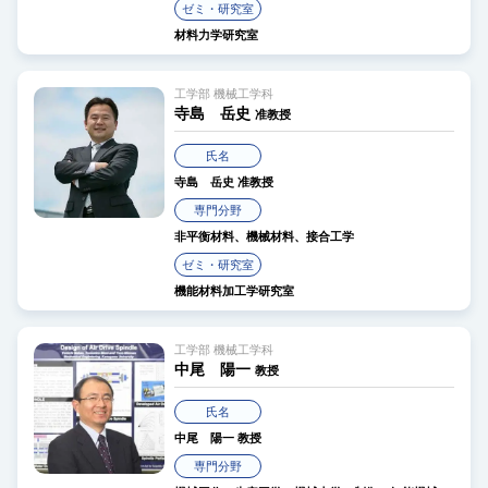
ゼミ・研究室
材料力学研究室
工学部 機械工学科
寺島 岳史
准教授
氏名
寺島 岳史
准教授
専門分野
非平衡材料、機械材料、接合工学
ゼミ・研究室
機能材料加工学研究室
工学部 機械工学科
中尾 陽一
教授
氏名
中尾 陽一
教授
専門分野