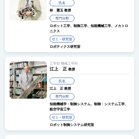
氏名
林 憲玉
教授
専門分野
ロボット工学、制御工学、知能機械工学、メカトロ
ニクス
ゼミ・研究室
ロボティクス研究室
工学部 機械工学科
江上 正
教授
氏名
江上 正
教授
専門分野
知能機械学・制御システム、制御・システム工学、
航空宇宙工学
ゼミ・研究室
ロボット制御システム研究室