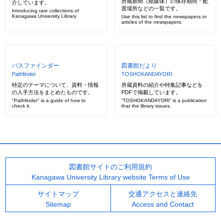
所蔵新聞（紙媒体）の保存期間・配
介しています。
置場所などの一覧です。
Introducing rare collections of
Kanagawa University Library
Use this list to find the newspapers or
articles of the newspapers.
パスファインダー
図書館だより
Pathfinder
TOSHOKANDAYORI
特定のテーマについて、資料・情報
所蔵資料の紹介や特集記事などを
の入手方法をまとめたものです。
PDFで掲載しています。
"Pathfinder" is a guide of how to
“TOSHOKANDAYORI” is a publication
check it.
that the library issues.
図書館サイトのご利用規約
Kanagawa University Library website Terms of Use
サイトマップ
交通アクセスと連絡先
Sitemap
Access and Contact