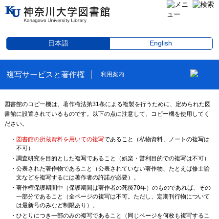
日本語
English
複写サービスと著作権
利用案内
図書館のコピー機は、著作権法第31条による複製を行うために、定められた図
書館に設置されているものです。以下の点に注意して、コピー機を使用してく
ださい。
図書館の所蔵資料を用いての複写
であること（私物資料、ノートの複写は
不可）
調査研究を目的とした複写であること（娯楽・営利目的での複写は不可）
公表された著作物であること（公表されていない著作物、たとえば修士論
文などを複写するには著作者の許諾が必要）。
著作権保護期間中（保護期間は著作者の死後70年）のものであれば、その
一部分であること（全ページの複写は不可。ただし、定期刊行物について
は最新号のみなど制限あり）。
ひとりにつき一部のみの複写であること（同じページを何枚も複写するこ