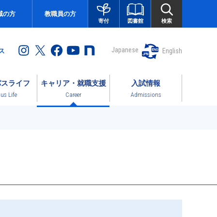
域の方
教職員の方
図書館
検索
寄付
Japanese
English
ス
パスライフ
キャリア・就職支援
入試情報
s Life
Career
Admissions