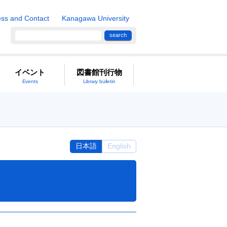
ss and Contact
Kanagawa University
search
イベント
図書館刊行物
Events
Library bulletin
日本語
English