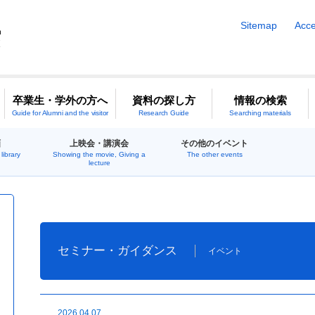
Sitemap
Acce
卒業生・学外の方へ
資料の探し方
情報の検索
Guide for Alumni and the visitor
Research Guide
Searching materials
画
上映会・講演会
その他のイベント
library
Showing the movie, Giving a
The other events
lecture
セミナー・ガイダンス
イベント
2026.04.07