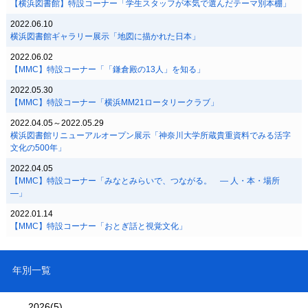
【横浜図書館】特設コーナー「学生スタッフが本気で選んだテーマ別本棚」
2022.06.10
横浜図書館ギャラリー展示「地図に描かれた日本」
2022.06.02
【MMC】特設コーナー「「鎌倉殿の13人」を知る」
2022.05.30
【MMC】特設コーナー「横浜MM21ロータリークラブ」
2022.04.05
～
2022.05.29
横浜図書館リニューアルオープン展示「神奈川大学所蔵貴重資料でみる活字
文化の500年」
2022.04.05
【MMC】特設コーナー「みなとみらいで、つながる。 ― 人・本・場所
―」
2022.01.14
【MMC】特設コーナー「おとぎ話と視覚文化」
年別一覧
2026
(5)