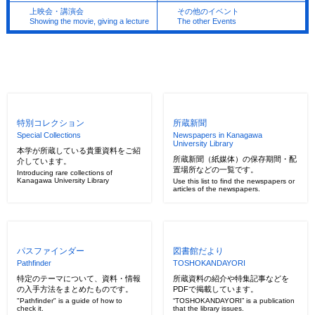
上映会・講演会
その他のイベント
Showing the movie, giving a lecture
The other Events
特別コレクション
所蔵新聞
Special Collections
Newspapers in Kanagawa
University Library
本学が所蔵している貴重資料をご紹
所蔵新聞（紙媒体）の保存期間・配
介しています。
置場所などの一覧です。
Introducing rare collections of
Kanagawa University Library
Use this list to find the newspapers or
articles of the newspapers.
パスファインダー
図書館だより
Pathfinder
TOSHOKANDAYORI
特定のテーマについて、資料・情報
所蔵資料の紹介や特集記事などを
の入手方法をまとめたものです。
PDFで掲載しています。
"Pathfinder" is a guide of how to
“TOSHOKANDAYORI” is a publication
check it.
that the library issues.