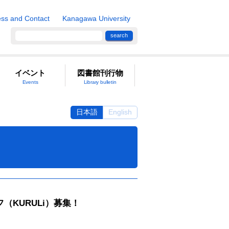
ss and Contact
Kanagawa University
search
イベント
図書館刊行物
Events
Library bulletin
日本語
English
KURULi）募集！