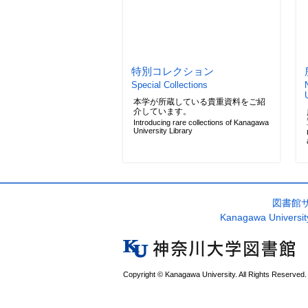
特別コレクション
Special Collections
本学が所蔵している貴重資料をご紹
介しています。
Introducing rare collections of Kanagawa
University Library
図書館
Kanagawa University
Copyright © Kanagawa University. All Rights Reserved.