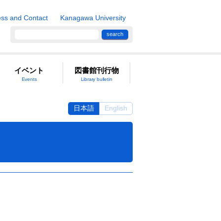
ss and Contact
Kanagawa University
search
イベント
図書館刊行物
Events
Library bulletin
日本語
English