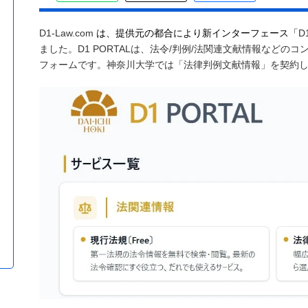
D1-Law.com
は、
提供元の都合により
新インターフェース「
D
ました。D1 PORTALは、法令/判例/法関連文献情報など
フォームです。神奈川大学では「法律判例文献情報」を契約