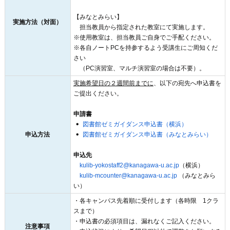
【みなとみらい】
実施方法（対面）
担当教員から指定された教室にて実施します。
※使用教室は、担当教員ご自身でご手配ください。
※各自ノートPCを持参するよう受講生にご周知くだ
さい
（PC演習室、マルチ演習室の場合は不要）。
実施希望日の２週間前までに
、以下の宛先へ申込書を
ご提出ください。
申請書
図書館ゼミガイダンス申込書（横浜）
申込方法
図書館ゼミガイダンス申込書（みなとみらい）
申込先
kulib-yokostaff2@kanagawa-u.ac.jp
（横浜）
kulib-mcounter@kanagawa-u.ac.jp
（みなとみら
い）
・各キャンパス先着順に受付します（各時限 1クラ
スまで）
・申込書の必須項目は、漏れなくご記入ください。
注意事項