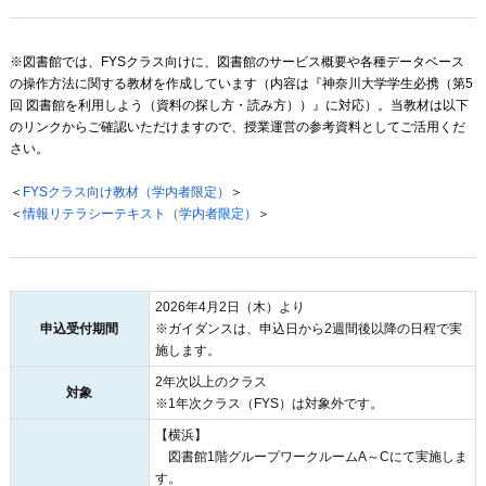
※図書館では、FYSクラス向けに、図書館のサービス概要や各種データベース
の操作方法に関する教材を作成しています（内容は『神奈川大学学生必携（第5
回 図書館を利用しよう（資料の探し方・読み方））』に対応）。当教材は以下
のリンクからご確認いただけますので、授業運営の参考資料としてご活用くだ
さい。
＜
FYSクラス向け教材（学内者限定）
＞
＜
情報リテラシーテキスト（学内者限定）
＞
2026年4月2日（木）より
申込受付期間
※ガイダンスは、申込日から2週間後以降の日程で実
施します。
2年次以上のクラス
対象
※1年次クラス（FYS）は対象外です。
【横浜】
図書館1階グループワークルームA～Cにて実施しま
す。