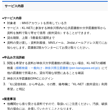
サービス内容
●サービス内容
対象者 ：MNSアカウントを所有している方
サービス：KL-NETに参加する神奈川県内の公共図書館や大学図書館等から
資料を無料で取り寄せて借用（館外貸出）することができます。
貸出期限、上限：5冊最長2週間まで
資料の受け渡し：資料到着後、MNSメール、Jindaiメールアドレス宛てにお
知らせします。図書館2階カウンターにてお受け取りください。
●申込み方法詳細
閲覧を希望する資料が神奈川大学図書館の所蔵にない場合、KL-NETの横断
検索（
横断検索：一般向け - 神奈川県立図書館 (
pen-kanagawa.ed.jp
)
）にて
他の図書館で所蔵され、貸出可能な状態にあることを確認
神奈川大学図書館OPACにログイン
「ILL貸借依頼」から申込み。その際、備考欄に『KL-NET（館外貸出）利用
希望』と明記
●留意事項
他機関から借り受ける資料ですので、取扱いにご注意ください。汚損、破損
等の場合には、弁償していただくこととなります。