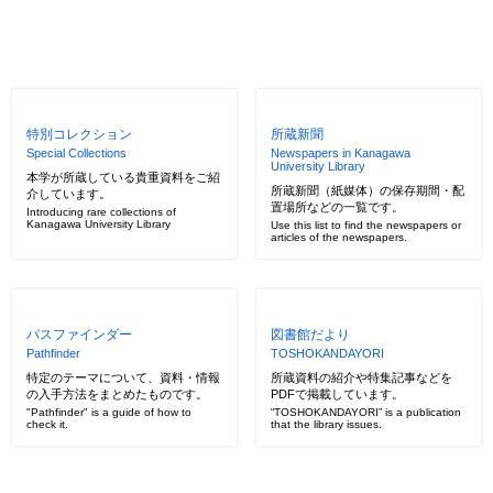
特別コレクション
所蔵新聞
Special Collections
Newspapers in Kanagawa
University Library
本学が所蔵している貴重資料をご紹
所蔵新聞（紙媒体）の保存期間・配
介しています。
置場所などの一覧です。
Introducing rare collections of
Kanagawa University Library
Use this list to find the newspapers or
articles of the newspapers.
パスファインダー
図書館だより
Pathfinder
TOSHOKANDAYORI
特定のテーマについて、資料・情報
所蔵資料の紹介や特集記事などを
の入手方法をまとめたものです。
PDFで掲載しています。
"Pathfinder" is a guide of how to
“TOSHOKANDAYORI” is a publication
check it.
that the library issues.