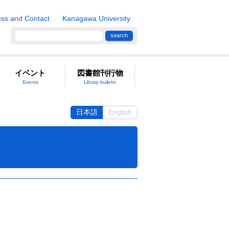
ss and Contact
Kanagawa University
search
イベント
図書館刊行物
Events
Library bulletin
日本語
English