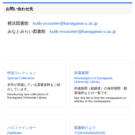
お問い合わせ先
横浜図書館
kulib-ycounter@kanagawa-u.ac.jp
みなとみらい図書館
kulib-mcounter@kanagawa-u.ac.jp
特別コレクション
所蔵新聞
Special Collections
Newspapers in Kanagawa
University Library
本学が所蔵している貴重資料をご紹
所蔵新聞（紙媒体）の保存期間・配
介しています。
置場所などの一覧です。
Introducing rare collections of
Kanagawa University Library
Use this list to find the newspapers or
articles of the newspapers.
パスファインダー
図書館だより
Pathfinder
TOSHOKANDAYORI