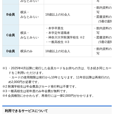
みなとみらい
写
館内資料の
横浜・
写
B会員
18歳以上の社会人
みなとみらい
図書資料の
（5冊/2週間
本学卒業生
館内資料の
横浜・
本学定年退職者
写
C会員
みなとみらい
神奈川大学附属学校生 ※2
図書資料の
一般高校生 ※3
（5冊/2週間
館内資料の
D会員
横浜のみ
18歳以上の社会人
写
1 ・2025年4月以降に発行した会員カードをお持ちの方は、引き続き同じカー
ドをご利用いただけます。
・カードの使用期限は発行から10年となります。11年目以降は再発行のた
め2,000円が必要です。
2 附属学校生は年会費及びカード発行料は不要です。
3 一般高校生は初年度のみ年会費が無料です。
4 会員種別にかかわらず、再発行には一律2,000円がかかります。
利用できるサービスについて