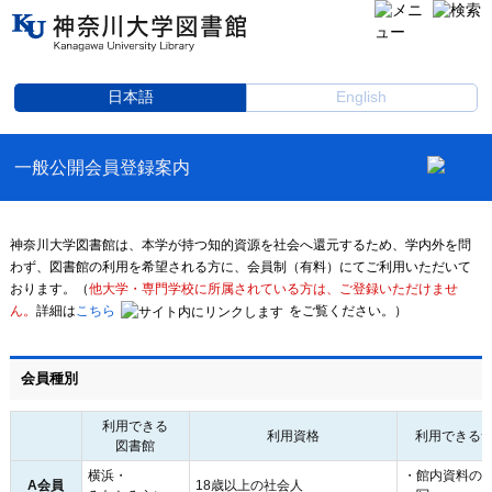
日本語
English
一般公開会員登録案内
神奈川大学図書館は、本学が持つ知的資源を社会へ還元するため、学内外を問
わず、図書館の利用を希望される方に、会員制（有料）にてご利用いただいて
おります。（
他大学・専門学校に所属されている方は、ご登録いただけませ
ん。
詳細は
こちら
をご覧ください。）
会員種別
利用できる
利用資格
利用できる
図書館
横浜・
館内資料の
A会員
18歳以上の社会人