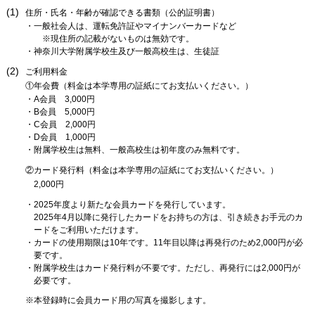
(1)
住所・氏名・年齢が確認できる書類（公的証明書）
一般社会人は、運転免許証やマイナンバーカードなど
※現住所の記載がないものは無効です。
神奈川大学附属学校生及び一般高校生は、生徒証
(2)
ご利用料金
①年会費（料金は本学専用の証紙にてお支払いください。）
A会員 3,000円
B会員 5,000円
C会員 2,000円
D会員 1,000円
附属学校生は無料、一般高校生は初年度のみ無料です。
②カード発行料（料金は本学専用の証紙にてお支払いください。）
2,000円
2025年度より新たな会員カードを発行しています。
2025年4月以降に発行したカードをお持ちの方は、引き続きお手元のカ
ードをご利用いただけます。
カードの使用期限は10年です。11年目以降は再発行のため2,000円が必
要です。
附属学校生はカード発行料が不要です。ただし、再発行には2,000円が
必要です。
本登録時に会員カード用の写真を撮影します。