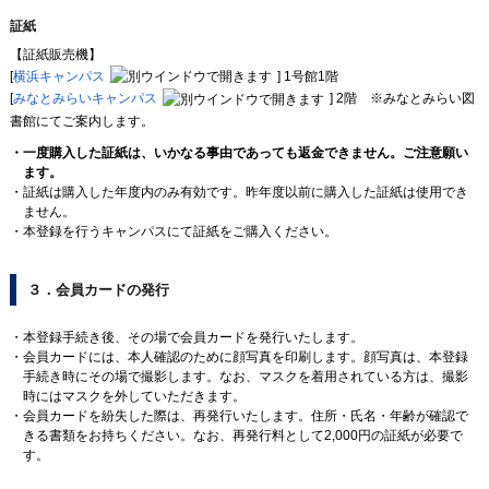
証紙
【証紙販売機】
[
横浜キャンパス
] 1号館1階
[
みなとみらいキャンパス
] 2階 ※みなとみらい図
書館にてご案内します。
一度購入した証紙は、いかなる事由であっても返金できません。ご注意願い
ます。
証紙は購入した年度内のみ有効です。昨年度以前に購入した証紙は使用でき
ません。
本登録を行うキャンパスにて証紙をご購入ください。
３．会員カードの発行
本登録手続き後、その場で会員カードを発行いたします。
会員カードには、本人確認のために顔写真を印刷します。顔写真は、本登録
手続き時にその場で撮影します。なお、マスクを着用されている方は、撮影
時にはマスクを外していただきます。
会員カードを紛失した際は、再発行いたします。住所・氏名・年齢が確認で
きる書類をお持ちください。なお、再発行料として2,000円の証紙が必要で
す。